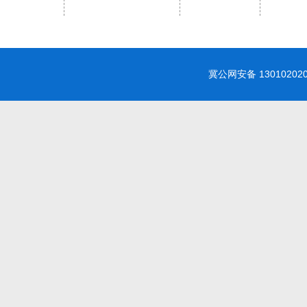
冀公网安备 1301020