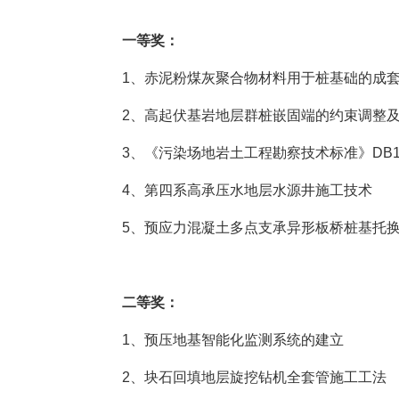
一等奖：
1、赤泥粉煤灰聚合物材料用于桩基础的成
2、高起伏基岩地层群桩嵌固端的约束调整
3、《污染场地岩土工程勘察技术标准》DB13(J)/
4、第四系高承压水地层水源井施工技术
5、预应力混凝土多点支承异形板桥桩基托
二等奖：
1、预压地基智能化监测系统的建立
2、块石回填地层旋挖钻机全套管施工工法